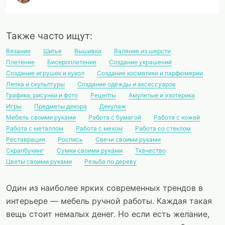
Также часто ищут:
Вязание
Шитье
Вышивка
Валяние из шерсти
Плетение
Бисероплетение
Создание украшений
Создание игрушек и кукол
Создание косметики и парфюмерии
Лепка и скульптуры
Создание одежды и аксессуаров
Графика, рисунки и фото
Рецепты
Амулетые и эзотерика
Игры
Предметы декора
Декупаж
Мебель своими руками
Работа с бумагой
Работа с кожей
Работа с металлом
Работа с мехом
Работа со стеклом
Реставрация
Роспись
Свечи своими руками
Скрапбукинг
Сумки своими руками
Ткачество
Цветы своими руками
Резьба по дереву
Один из наиболее ярких современных трендов в
интерьере — мебель ручной работы. Каждая такая
вещь стоит немалых денег. Но если есть желание,