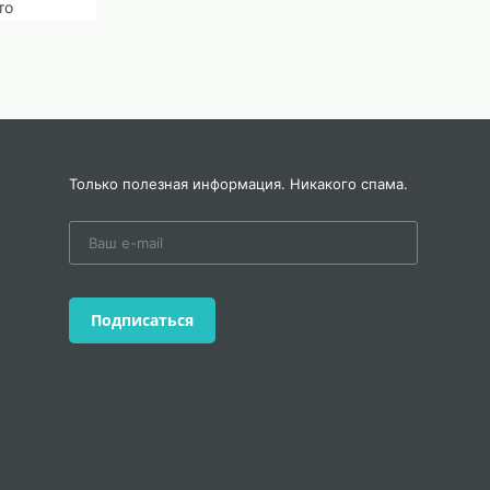
то
оев
ящее
лей
Только полезная информация. Никакого спама.
Подписаться