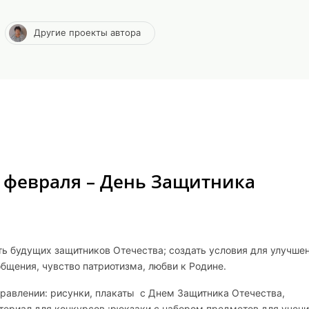
Другие проекты автора
 февраля – День Защитника
ть будущих защитников Отечества; создать условия для улучше
бщения, чувство патриотизма, любви к Родине.
равлении: рисунки, плакаты с Днем Защитника Отечества,
ериал для конкурсов :рюкзаки с набором предметов для учени