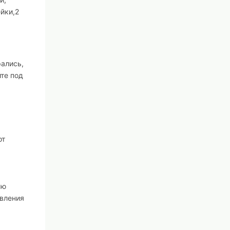
ейки,2
рались,
те под
от
ую
авления