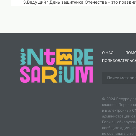
3.Ведущий :
День защитника Отечества - это праздни
день, когда мы обязаны вспомнить героев освободит
Великой Отечественной войны, героев Афганцев, геро
время участвует в специальной военной операции на
1.Ведущий :
Героические страницы нашей истории уча
Отечества, не жалевших ни сил, ни жизней для сохр
нашей огромной страны.
О НАС
ПОМ
ПОЛЬЗОВАТЕЛЬС
2.Ведущий:
Февральский ветер ворошил страницы
В календаре порядок наводя,
Потом он вдруг решил остановиться на дате 23-е фе
Давным-давно был праздник установлен....
© 2024 Ресурс для
классов. Перепеча
Что говорить, традиция сильна.
и в электронных 
администрации сайт
Мужчин мы поздравляем снова
Если вы обнаружил
сообщите админис
Мы вам желаем мира и добра!
не совпадать с точ