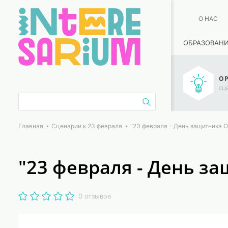
О НАС
ОБРАЗОВАН
ОР
сц
Главная
Сценарии к 23 февраля
"23 февраля - День защитника 
"23 февраля - День з
0 отзывов