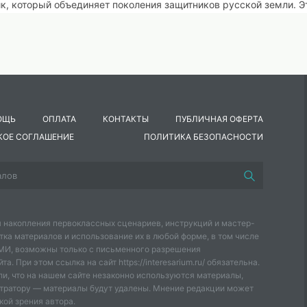
к, который объединяет поколения защитников русской земли. Э
ельных войн, которые велись на территории нашей страны , гер
ев воевавших в Сирии, а также тех героев, кто сейчас в насто
 Украине.
т глубоко уважать ратные подвиги наших воинов, защитников
анения независимости нашего государства и безопасности жите
ОЩЬ
ОПЛАТА
КОНТАКТЫ
ПУБЛИЧНАЯ ОФЕРТА
КОЕ СОГЛАШЕНИЕ
ПОЛИТИКА БЕЗОПАСНОСТИ
враля.
 накопления первоклассных сценариев, инструкций и мастер-
тка материалов и использование их в любой форме, в том числе
СМИ, возможны только с письменного разрешения
а. При этом ссылка на сайт https://interesarium.ru/ обязательна.
и, что на нашем сайте незаконно используются материалы,
тратору — материалы будут удалены. Мнение редакции может
кой зрения автора.