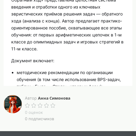
введения и отработки одного из ключевых
эвристических приёмов решения задач — обратного
хода (анализа с конца). Автор предлагает практико-
ориентированное пособие, охватывающее все этапы
обучения: от первых арифметических цепочек в 1-м
классе до олимпиадных задач и игровых стратегий в
11-м классе.
Документ включает:
методические рекомендации по организации
обучения (в том числе использование BPS-задач,
таблиц «Было — Стало», игровых форм);
анализ типичных ошибок и «точек роста»
Анна Симонова
Автор
учеников;
сборник из 110 задач, сгруппированных по 11
0 оценок
уровням сложности;
0 подписчиков
ответы и методические комментарии к каждой
задаче;