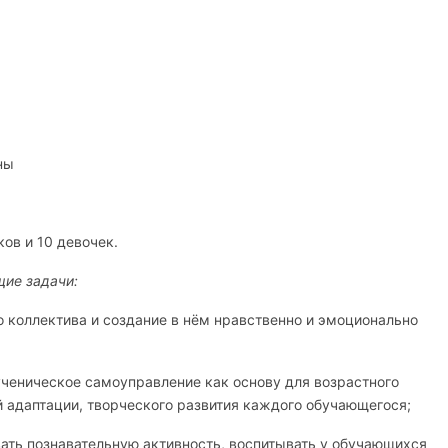
ны
ков и 10 девочек.
щие задачи:
коллектива и создание в нём нравственно и эмоционально
ченическое самоуправление как основу для возрастного
й адаптации, творческого развития каждого обучающегося;
вать познавательную активность, воспитывать у обучающихся