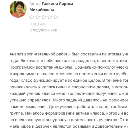
Галкина Лариса
Автор
Михайловна
0 оценок
0 подписчиков
Анализ воспитательной работы был составлен по итогам уч
года. Включает в себя несколько разделов, в соответствии
Программой воспитания школы. Социально-психологическ
микроклимат в классе менялся на протяжении всего учебн
года. Класс функционирует как единое целое. В течение го
привлекались к коллективным творческим делам, в котор
каждый ученик класса имел коллективное поручение, с к
успешно справлялся. Много заданий давалось на формиро
памяти, мышления. Дети учились работать в паре, тройками
группе. Началось формирование актива класса, который в
во внеклассную и внеурочную деятельность учеников. От
мальчиков и девочек являются ровными и доверительными