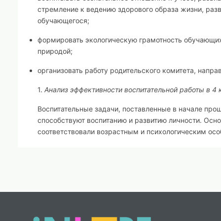
стремление к ведению здорового образа жизни, раз
обучающегося;
формировать экологическую грамотность обучающих
природой;
организовать работу родительского комитета, напр
1.
Анализ эффективности воспитательной работы в 4 к
Воспитательные задачи, поставленные в начале прош
способствуют воспитанию и развитию личности. Осн
соответствовали возрастным и психологическим ос
Осуществление этих задач ведётся по направлениям
Гражданско-патриотическое;
Нравственное и духовное воспитание;
Воспитание положительного отношения к труду и тво