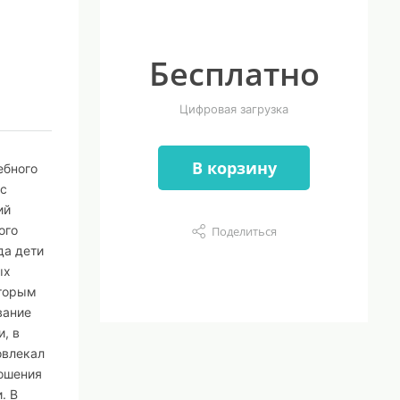
Бесплатно
Цифровая загрузка
В корзину
ебного
 с
ий
ого
Поделиться
да дети
ых
оторым
вание
, в
овлекал
ношения
. В