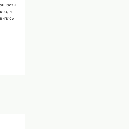
анности,
ков, и
явились