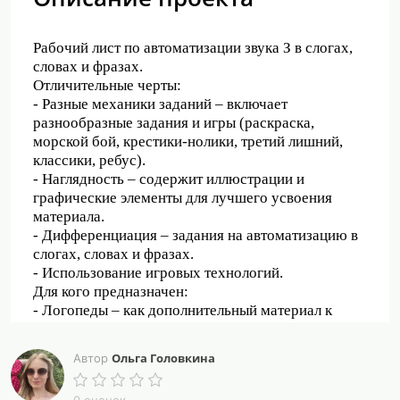
Рабочий лист по автоматизации звука З в слогах,
словах и фразах.
Отличительные черты:
- Разные механики заданий – включает
разнообразные задания и игры (раскраска,
морской бой, крестики-нолики, третий лишний,
классики, ребус).
- Наглядность – содержит иллюстрации и
графические элементы для лучшего усвоения
материала.
- Дифференциация – задания на автоматизацию в
слогах, словах и фразах.
- Использование игровых технологий.
Для кого предназначен:
- Логопеды – как дополнительный материал к
занятию или для самостоятельной работы дома.
- Родители – могут использовать для домашнего
Ольга Головкина
Автор
обучения или повторения.
Задания в рабочем листе подобраны таким