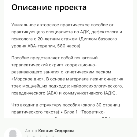
Описание проекта
Уникальное авторское практическое пособие от
практикующего специалиста по АДК, дефектолога и
психолога с 20-летним стажем (Диплом базового
уровня АВА-терапии, 580 часов).
Пособие представляет собой пошаговый
терапевтический скрипт коррекционно-
развивающего занятия с кинетическим песком
«Морское дно». В основе материала лежит синергия
трех мощнейших подходов: нейропсихологического,
поведенческого (АВА) и коммуникативного (АДК).
Что входит в структуру пособия (около 30 страниц
практического текста):• Блок 1. -Теоретико-
методологическое обоснование (развитие ВПФ,
праксиса, гнозиса и программирования контроля по
Ксения Сидорова
Автор
А.Р. Лурия).