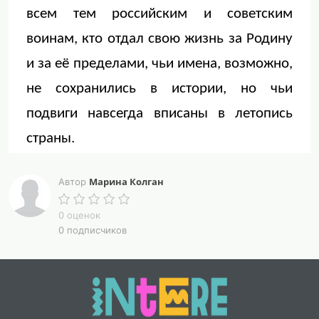
всем тем российским и советским
воинам, кто отдал свою жизнь за Родину
и за её пределами, чьи имена, возможно,
не сохранились в истории, но чьи
подвиги навсегда вписаны в летопись
страны.
Истоки этого памятного дня – событие 3
Марина Колган
Автор
декабря 1966 года. В этот день прах
0 оценок
безымянного героя был торжественно
0 подписчиков
перенесен из братской могилы на 40-м
километре Ленинградского шоссе и
обрел вечный покой у Кремлевской