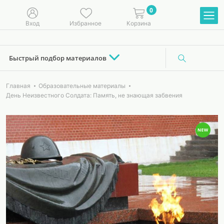
0
Вход
Избранное
Корзина
Быстрый подбор материалов
Главная
Образовательные материалы
День Неизвестного Солдата: Память, не знающая забвения