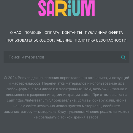
стены в Александровском саду. Здесь, у
подножия истории, зажегся Вечный огонь
– неугасимое пламя, символизирующее
О НАС
вечную память о тех, кто не вернулся с
ПОМОЩЬ
ОПЛАТА
КОНТАКТЫ
ПУБЛИЧНАЯ ОФЕРТА
ПОЛЬЗОВАТЕЛЬСКОЕ СОГЛАШЕНИЕ
ПОЛИТИКА БЕЗОПАСНОСТИ
поля боя
.
© 2024 Ресурс для накопления первоклассных сценариев, инструкций
и мастер-классов. Перепечатка материалов и использование их в
любой форме, в том числе и в электронных СМИ, возможны только с
письменного разрешения администрации сайта. При этом ссылка на
сайт https://interesarium.ru/ обязательна. Если вы обнаружили, что на
нашем сайте незаконно используются материалы, сообщите
администратору — материалы будут удалены. Мнение редакции может
не совпадать с точкой зрения автора.