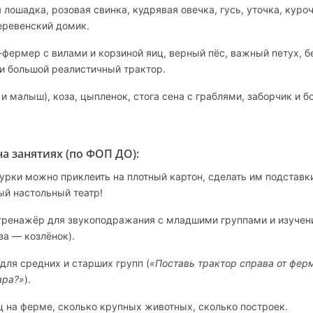
лошадка, розовая свинка, кудрявая овечка, гусь, уточка, куроч
еревенский домик.
ермер с вилами и корзиной яиц, верный пёс, важный петух, б
 и большой реалистичный трактор.
и малыш), коза, цыпленок, стога сена с граблями, заборчик и 
на занятиях (по ФОП ДО):
рки можно приклеить на плотный картон, сделать им подставк
ый настольный театр!
ренажёр для звукоподражания с младшими группами и изучен
за — козлёнок).
для средних и старших групп (
«Поставь трактор справа от фер
ара?»
).
ц на ферме, сколько крупных животных, сколько построек.