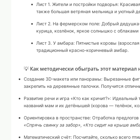
Лист 1. Жители и постройки подворья:
Красивая 
также большая ветряная мельница и уютный д
Лист 2. На фермерском поле:
Добрый дедушка-ф
курица, козлёнок, яркое солнышко с облаками
Лист 3. У амбара:
Пятнистые коровы (взрослая 
традиционный красно-коричневый амбар.
💡 Как методически обыграть этот материал 
Создание 3D-макета или панорамы:
Вырезанные фигу
закрепить на деревянные палочки. Получится отличн
Развитие речи и игра «Кто как кричит?»:
Идеальный т
названий мам и их детёнышей (корова — телёнок, ко
Ориентировка в пространстве:
Отработка предлогов 
«Спрячь свинку за забор», «Кто сидит на крыше амб
Математический счёт:
Посчитайте, сколько всего пти