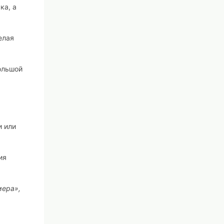
ка, а
елая
большой
и или
ия
мера»,