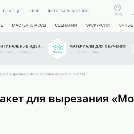
ПОМОЩЬ
БЛОГ
INTERESARIUM STUDIO
Вход
ИЕ
МАСТЕР-КЛАССЫ
СЦЕНАРИИ
ЭКСКУРСИИ
ОЧНЫЕ
ИГИНАЛЬНЫЕ ИДЕИ,
МАТЕРИАЛЫ ДЛЯ ОБУЧЕНИЯ
енарии для досуга
в любых сферах
 для вырезания «Моя весёлая ферма» (3 листа)
акет для вырезания «Мо