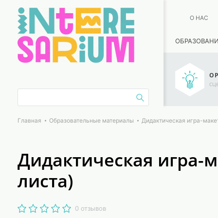
О НАС
ОБРАЗОВАН
ОР
сц
Главная
Образовательные материалы
Дидактическая игра-макет
Дидактическая игра-м
листа)
0 отзывов