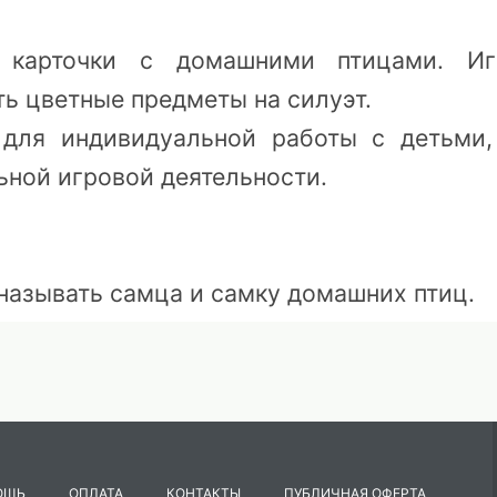
 карточки с домашними птицами. Иг
ть цветные предметы на силуэт.
для индивидуальной работы с детьми,
льной игровой деятельности.
называть самца и самку домашних птиц.
и с изображением самцов и самок дома
ть их.
 на столе картинками вниз. Начинает 
кой, либо по договоренности игроков и
ОЩЬ
ОПЛАТА
КОНТАКТЫ
ПУБЛИЧНАЯ ОФЕРТА