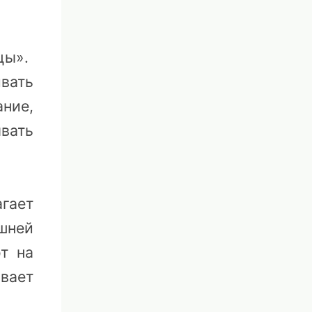
цы».
вать
ние,
вать
агает
ашней
т на
вает