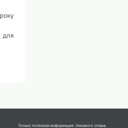
року
 для
шних
игру
 ход
Только полезная информация. Никакого спама.