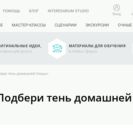
ПОМОЩЬ
БЛОГ
INTERESARIUM STUDIO
Вход
ИЕ
МАСТЕР-КЛАССЫ
СЦЕНАРИИ
ЭКСКУРСИИ
ОЧНЫЕ
ИГИНАЛЬНЫЕ ИДЕИ,
МАТЕРИАЛЫ ДЛЯ ОБУЧЕНИЯ
енарии для досуга
в любых сферах
бери тень домашней птицы».
«Подбери тень домашней