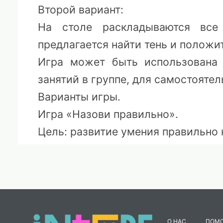
Второй вариант:
На столе раскладываются все
предлагается найти тень и положи
Игра может быть использована 
занятий в группе, для самостояте
Варианты игры.
Игра «Назови правильно».
Цель: развитие умения правильно 
Педагог раздает детям картинк
птиц и предлагает правильно назва
Игра «Найди пару».
Педагог раскладывает карточки
ребенок, выбранный либо считал
О НАС
ПОМ