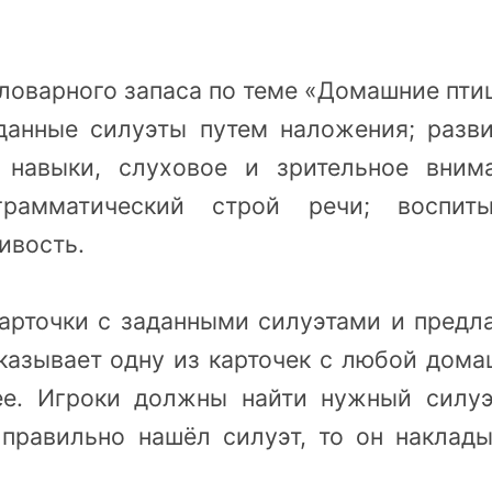
словарного запаса по теме «Домашние пти
аданные силуэты путем наложения; разви
 навыки, слуховое и зрительное внима
грамматический строй речи; воспиты
ивость.
арточки с заданными силуэтами и предл
оказывает одну из карточек с любой дом
ее. Игроки должны найти нужный силуэ
 правильно нашёл силуэт, то он наклады