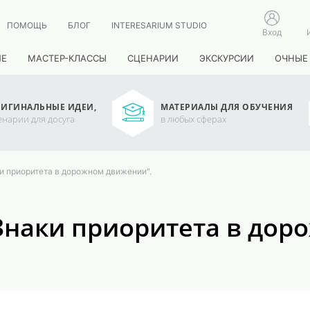
ПОМОЩЬ
БЛОГ
INTERESARIUM STUDIO
Вход
ИЕ
МАСТЕР-КЛАССЫ
СЦЕНАРИИ
ЭКСКУРСИИ
ОЧНЫЕ
ИГИНАЛЬНЫЕ ИДЕИ,
МАТЕРИАЛЫ ДЛЯ ОБУЧЕНИЯ
енарии для досуга
в любых сферах
и приоритета в дорожном движении".
Знаки приоритета в дор