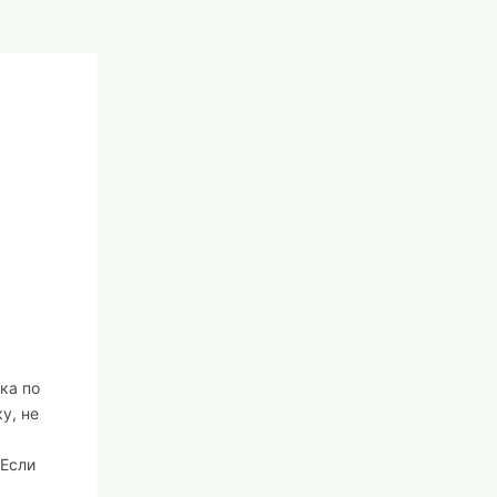
ка по
у, не
 Если