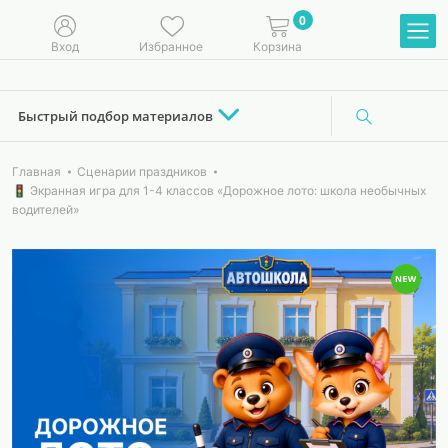
0
Вход
Избранное
Корзина
Быстрый подбор материалов
Главная
Сценарии праздников
🚦 Экранная игра для 1-4 классов «Дорожное лото: школа необычных
водителей»