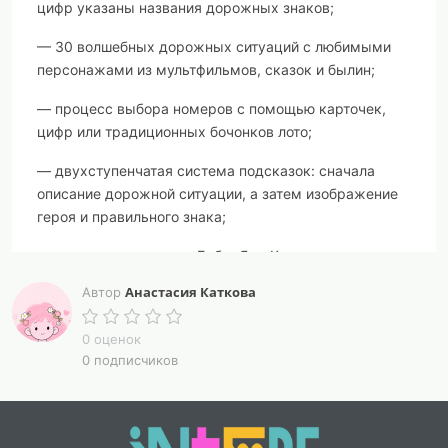
цифр указаны названия дорожных знаков;
— 30 волшебных дорожных ситуаций с любимыми
персонажами из мультфильмов, сказок и былин;
— процесс выбора номеров с помощью карточек,
цифр или традиционных бочонков лото;
— двухступенчатая система подсказок: сначала
описание дорожной ситуации, а затем изображение
героя и правильного знака;
— задания с участием Бабы-Яги, Кота в сапогах,
Дюймовочки, Емеля, Кощея Бессмертного, Ильи
Анастасия Каткова
Автор
Муромца, Коня Юлия, Колобка и других известных
героев;
0 оценок
0 подписчиков
— изучение предупреждающих, запрещающих,
информационных и предписывающих дорожных
знаков;