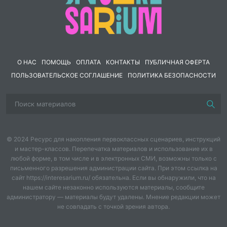
О НАС
ПОМОЩЬ
ОПЛАТА
КОНТАКТЫ
ПУБЛИЧНАЯ ОФЕРТА
ПОЛЬЗОВАТЕЛЬСКОЕ СОГЛАШЕНИЕ
ПОЛИТИКА БЕЗОПАСНОСТИ
© 2024 Ресурс для накопления первоклассных сценариев, инструкций
и мастер-классов. Перепечатка материалов и использование их в
любой форме, в том числе и в электронных СМИ, возможны только с
письменного разрешения администрации сайта. При этом ссылка на
сайт https://interesarium.ru/ обязательна. Если вы обнаружили, что на
нашем сайте незаконно используются материалы, сообщите
администратору — материалы будут удалены. Мнение редакции может
не совпадать с точкой зрения автора.