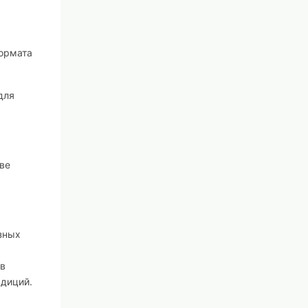
формата
для
ве
зных
 в
адиций.