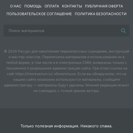
переплетения. В толстых и пушистых тканях между
О НАС
ПОМОЩЬ
ОПЛАТА
КОНТАКТЫ
ПУБЛИЧНАЯ ОФЕРТА
волокнами имеется много пор, где задерживается
ПОЛЬЗОВАТЕЛЬСКОЕ СОГЛАШЕНИЕ
ПОЛИТИКА БЕЗОПАСНОСТИ
воздух, являющийся плохим проводником тепла.
Такие ткани обладают высокими теплозащитными
свойствами.
Воздухопроницаемость обеспечивает поддержание
теплового баланса с окружающей средой и удаление
© 2024 Ресурс для накопления первоклассных сценариев, инструкций
из пододежного пространства углекислоты, влаги и
и мастер-классов. Перепечатка материалов и использование их в
кожных выделений. Воздухопроницаемость одежды
любой форме, в том числе и в электронных СМИ, возможны только с
письменного разрешения администрации сайта. При этом ссылка на
обеспечивает необходимую вентиляцию
сайт https://interesarium.ru/ обязательна. Если вы обнаружили, что на
пододежного пространства. При недостаточной
нашем сайте незаконно используются материалы, сообщите
вентиляции ухудшается самочувствие и
администратору — материалы будут удалены. Мнение редакции может
работоспособность. Хорошей
не совпадать с точкой зрения автора.
воздухопроницаемостью обладают пористые и
толстые шерстяные, суконные, трикотажные ткани.
Паропроницаемость способность пропускать
водяные пары как изнутри, так и снаружи. Она
Только полезная информация. Никакого спама.
зависят от толщины и пористости материала и