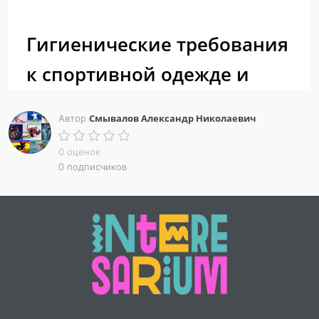
Гигиенические требования
к спортивной одежде и
обуви.
Смывалов Александр Николаевич
Автор
Спортивная одежда
должна поддерживать
0 оценок
оптимальное тепловое равновесие организма во
0 подписчиков
время занятий физическими упражнениями и
спортом, обеспечивать эффективную спортивную
деятельность, защиту от травм и механических
повреждений. Она должна быть легкой, удобной, не
стеснять движений, соответствовать по росту и
полноте. Важное значение имеет: Теплозащитные
свойства одежды зависят прежде всего от
теплопроводности тканей. Она зависит от
пористости, структуры ткани, вида волокон и их