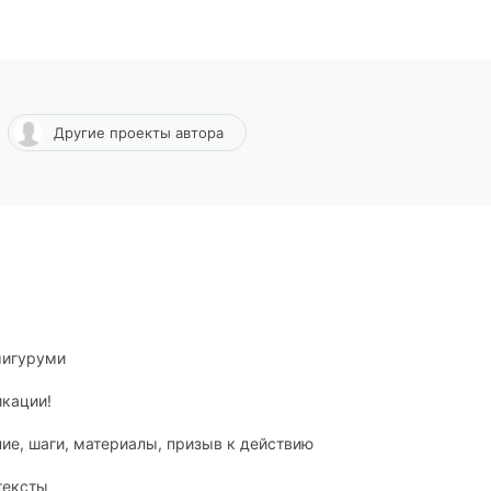
Другие проекты автора
мигуруми
икации!
ние, шаги, материалы, призыв к действию
тексты