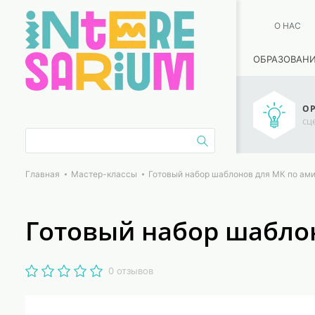
О НАС
ОБРАЗОВАН
ОР
сц
Главная
Мастер-классы
Готовый набор шаблонов для МК по ам
Готовый набор шабло
0 отзывов