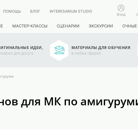
ПОМОЩЬ
БЛОГ
INTERESARIUM STUDIO
Вход
ИЕ
МАСТЕР-КЛАССЫ
СЦЕНАРИИ
ЭКСКУРСИИ
ОЧНЫЕ
ИГИНАЛЬНЫЕ ИДЕИ,
МАТЕРИАЛЫ ДЛЯ ОБУЧЕНИЯ
енарии для досуга
в любых сферах
игуруми
нов для МК по амигурум