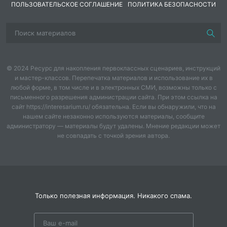
6. Если вы пожелаете другу хорошего вечера.
ПОЛЬЗОВАТЕЛЬСКОЕ СОГЛАШЕНИЕ
ПОЛИТИКА БЕЗОПАСНОСТИ
👀После игры - можно детальнее разобрать
ситуации, почему важно уделять внимание друзьям
и укреплять дружбу радостью, взаимной помощью и
заботой.
© 2024 Ресурс для накопления первоклассных сценариев, инструкций
и мастер-классов. Перепечатка материалов и использование их в
любой форме, в том числе и в электронных СМИ, возможны только с
письменного разрешения администрации сайта. При этом ссылка на
сайт https://interesarium.ru/ обязательна. Если вы обнаружили, что на
нашем сайте незаконно используются материалы, сообщите
администратору — материалы будут удалены. Мнение редакции может
не совпадать с точкой зрения автора.
Только полезная информация. Никакого спама.