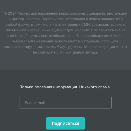
Армения раскроет вам свои объятия, а
мы позаботимся о том, чтобы этот отдых
© 2024 Ресурс для накопления первоклассных сценариев, инструкций
стал безупречным
и мастер-классов. Перепечатка материалов и использование их в
любой форме, в том числе и в электронных СМИ, возможны только с
письменного разрешения администрации сайта. При этом ссылка на
сайт https://interesarium.ru/ обязательна. Если вы обнаружили, что на
нашем сайте незаконно используются материалы, сообщите
администратору — материалы будут удалены. Мнение редакции может
не совпадать с точкой зрения автора.
Только полезная информация. Никакого спама.
Подписаться