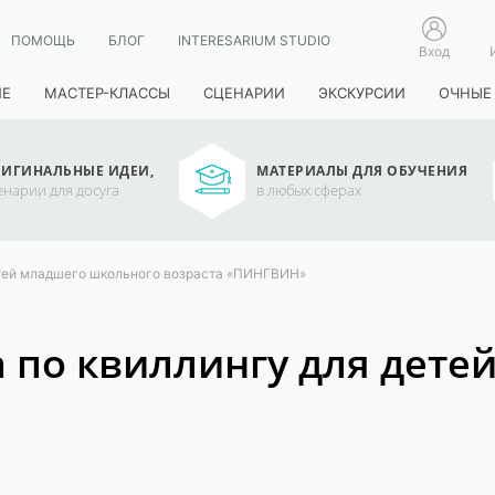
ПОМОЩЬ
БЛОГ
INTERESARIUM STUDIO
Вход
ИЕ
МАСТЕР-КЛАССЫ
СЦЕНАРИИ
ЭКСКУРСИИ
ОЧНЫЕ
ИГИНАЛЬНЫЕ ИДЕИ,
МАТЕРИАЛЫ ДЛЯ ОБУЧЕНИЯ
енарии для досуга
в любых сферах
етей младшего школьного возраста «ПИНГВИН»
 по квиллингу для дете