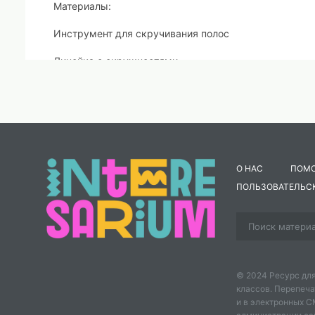
Материалы:
Инструмент для скручивания полос
Линейка с окружностями
Клей ПВА
Цветные бумажные полоски
Картонная основа
О НАС
ПОМ
План работы:
ПОЛЬЗОВАТЕЛЬС
1. Рассматривание и объяснение инструкционной кар
2. Скручивание заготовок;
3. Анализ сборки изображения;
© 2024 Ресурс для
3. Поэтапная сборка (склеивание).
классов. Перепеча
и в электронных 
Основные элементы квиллинга