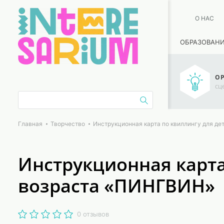
О НАС
ОБРАЗОВАН
ОР
сц
Главная
Творчество
Инструкционная карта по квиллингу для д
Инструкционная карта
возраста «ПИНГВИН»
0 отзывов