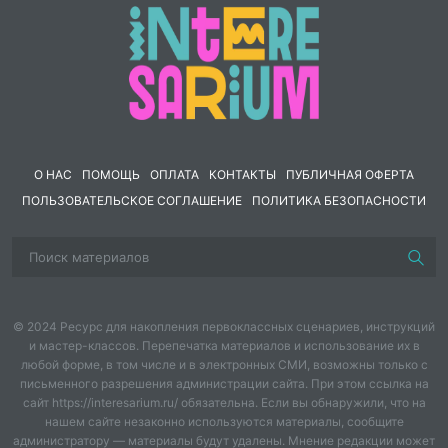
О НАС
ПОМОЩЬ
ОПЛАТА
КОНТАКТЫ
ПУБЛИЧНАЯ ОФЕРТА
ПОЛЬЗОВАТЕЛЬСКОЕ СОГЛАШЕНИЕ
ПОЛИТИКА БЕЗОПАСНОСТИ
© 2024 Ресурс для накопления первоклассных сценариев, инструкций
и мастер-классов. Перепечатка материалов и использование их в
любой форме, в том числе и в электронных СМИ, возможны только с
письменного разрешения администрации сайта. При этом ссылка на
сайт https://interesarium.ru/ обязательна. Если вы обнаружили, что на
нашем сайте незаконно используются материалы, сообщите
администратору — материалы будут удалены. Мнение редакции может