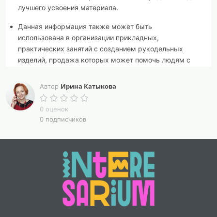
лучшего усвоения материала.
Данная информация также может быть
использована в организации прикладных,
практических занятий с созданием рукодельных
изделий, продажа которых может помочь людям с
ОВЗ зарабатывать.
Ирина Катыкова
Автор
Автор видеодоклада - врач, детский невролог,
психолог, арт-терапевт Ирина Катыкова, социальный
0 оценок
арт-волонтер благотворительного фонда "Старость в
0 подписчиков
радость",
katykovairina@yandex.ru, https://vk.com/irina_psikholog