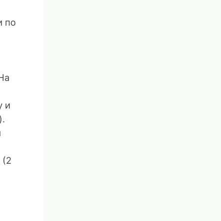
и по
На
у и
).
й
 (2