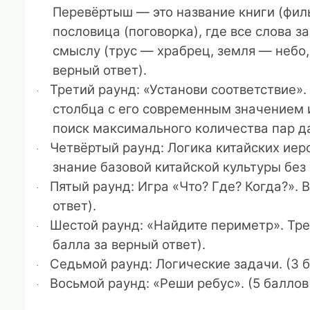
Перевёртыш — это название книги (филь
пословица (поговорка), где все слова 
смыслу (трус — храбрец, земля — небо, г
верный ответ).
Третий раунд: «Установи соответствие».
·
столбца с его современным значением и
поиск максимального количества пар да
Четвёртый раунд: Логика китайских иер
·
знание базовой китайской культуры без 
Пятый раунд: Игра «Что? Где? Когда?».
В
·
ответ).
Шестой раунд: «Найдите периметр».
Тре
·
балла за верный ответ).
Седьмой раунд: Логические задачи.
(3 б
·
Восьмой раунд: «Реши ребус».
(5 баллов
·