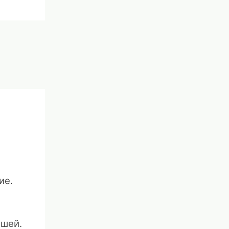
ие.
ышей.