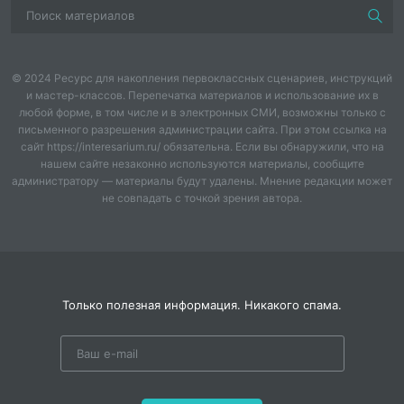
· Коммуникативные: Развитие навыков работы в
команде, культуры ведения дискуссии и корректной
полемики.
© 2024 Ресурс для накопления первоклассных сценариев, инструкций
· Регулятивные: Умение распределять роли в
и мастер-классов. Перепечатка материалов и использование их в
команде, работать в условиях ограниченного
любой форме, в том числе и в электронных СМИ, возможны только с
времени и оценивать результаты.
письменного разрешения администрации сайта. При этом ссылка на
3. Актуализация знаний и контроль в нестандартной
сайт https://interesarium.ru/ обязательна. Если вы обнаружили, что на
форме: Четыре тематических раунда («Ошибка на
нашем сайте незаконно используются материалы, сообщите
администратору — материалы будут удалены. Мнение редакции может
иллюстрации», «Верю — не верю», «Что лишнее?»,
не совпадать с точкой зрения автора.
«Кто или что?») комплексно проверяют знание
фактов, умение выявлять анахронизмы,
анализировать и аргументировать свою точку
зрения.
4. Готовность к применению: Разработка содержит
Только полезная информация. Никакого спама.
полностью готовый пакет материалов: подробный
сценарий, мультимедийную презентацию для
визуального сопровождения и ключи с верными
ответами и историческими справками, что
минимизирует время на подготовку.