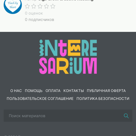
футболе (на YouTube есть большой выбор видео на
данную тематику).Материалы для игры: 24 карточки-
0 оценок
мячи с вопросами,правила игры,инструкция по
0 подписчиков
изготовлению,ответы на вопросыДля изготовления
понадобятся: - принтер - ламинатор - плёнка для
ламинирования - ножницы - два небольших
прямоугольника из цветного картона (жёлтого и
красного цвета)
О НАС
ПОМОЩЬ
ОПЛАТА
КОНТАКТЫ
ПУБЛИЧНАЯ ОФЕРТА
ПОЛЬЗОВАТЕЛЬСКОЕ СОГЛАШЕНИЕ
ПОЛИТИКА БЕЗОПАСНОСТИ