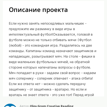
Описание проекта
Если нужно занять непоседливых мальчишек -
предложите им разминку в виде игры в
интеллектуальный футбол!Оказывается, головой в
футболе можно не только отбивать мячи :)Футбол
(любой) - это командная игра. Разделитесь на две
команды. Капитаны команд назначают защитников и
нападающих, разыгрывают мяч. На столе - фишки в
виде маленьких футбольных мячей, на обратной
стороне которых напечатаны вопросы о футболе.
Мяч попадает в руки - задаем свой вопрос - кидаем
мяч сопернику - соперник отвечает - атака отбита!
Если же ответа нет - можно сделать передачу
защитнику - от защитника - вратарю. Но если и
вратарь не знает ответа - это уже гол! Перед игрой
неплохо освежить свои знания и посмотреть вместе
с детьми любой детский документальный фильм о
Olga Grom Creative Reading
Автор