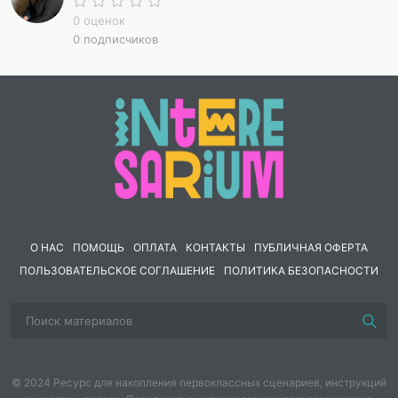
- Идеальна для классных часов.
0 оценок
- Отлично подойдёт для внеклассных мероприятий.
0 подписчиков
- Эффективна в рамках дополнительной
образовательной деятельности (продленные
занятия).
Игровая форма позволит вашим учащимся
погрузиться в мир семейных ценностей, расширив
кругозор и укрепляя уважение к семье как
основополагающему элементу общества.
О НАС
ПОМОЩЬ
ОПЛАТА
КОНТАКТЫ
ПУБЛИЧНАЯ ОФЕРТА
Желаю успехов в профессиональной деятельности и
ПОЛЬЗОВАТЕЛЬСКОЕ СОГЛАШЕНИЕ
ПОЛИТИКА БЕЗОПАСНОСТИ
вдохновения в реализации новых идей!
© 2024 Ресурс для накопления первоклассных сценариев, инструкций