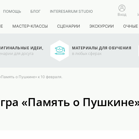
ПОМОЩЬ
БЛОГ
INTERESARIUM STUDIO
Вход
ИЕ
МАСТЕР-КЛАССЫ
СЦЕНАРИИ
ЭКСКУРСИИ
ОЧНЫЕ
ИГИНАЛЬНЫЕ ИДЕИ,
МАТЕРИАЛЫ ДЛЯ ОБУЧЕНИЯ
енарии для досуга
в любых сферах
«Память о Пушкине» к 10 февраля.
гра «Память о Пушкине»