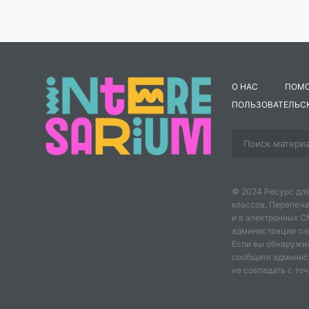
О НАС
ПОМ
ПОЛЬЗОВАТЕЛЬС
© 2024 Ресурс для
классов. Перепеча
и в электронных 
администрации сайт
Если вы обнаружил
сообщите админис
не совпадать с точ