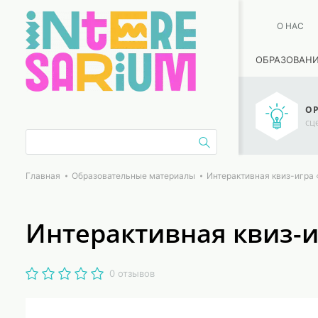
О НАС
ОБРАЗОВАН
ОР
сц
Главная
Образовательные материалы
Интерактивная квиз-игра 
Интерактивная квиз-и
0 отзывов