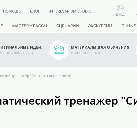
ПОМОЩЬ
БЛОГ
INTERESARIUM STUDIO
Вход
ИЕ
МАСТЕР-КЛАССЫ
СЦЕНАРИИ
ЭКСКУРСИИ
ОЧНЫЕ
ИГИНАЛЬНЫЕ ИДЕИ,
МАТЕРИАЛЫ ДЛЯ ОБУЧЕНИЯ
енарии для досуга
в любых сферах
еский тренажер "Системы неравенств"
атический тренажер "С