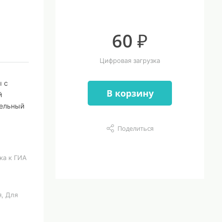
60 ₽
Цифровая загрузка
ы с
В корзину
й
дельный
Поделиться
ка к ГИА
, Для