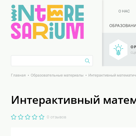
О НАС
ОБРАЗОВАН
ОР
сц
Главная
Образовательные материалы
Интерактивный математич
Интерактивный матем
0 отзывов