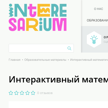
О НАС
ОБРАЗОВАН
ОР
сц
Главная
Образовательные материалы
Интерактивный математич
Интерактивный матем
0 отзывов