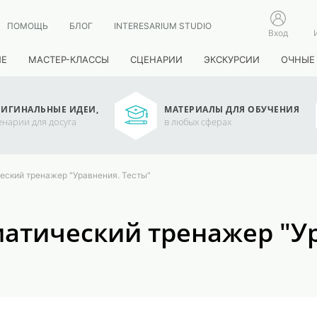
ПОМОЩЬ
БЛОГ
INTERESARIUM STUDIO
Вход
ИЕ
МАСТЕР-КЛАССЫ
СЦЕНАРИИ
ЭКСКУРСИИ
ОЧНЫЕ
ИГИНАЛЬНЫЕ ИДЕИ,
МАТЕРИАЛЫ ДЛЯ ОБУЧЕНИЯ
енарии для досуга
в любых сферах
еский тренажер "Уравнения. Тесты"
атический тренажер "Ур