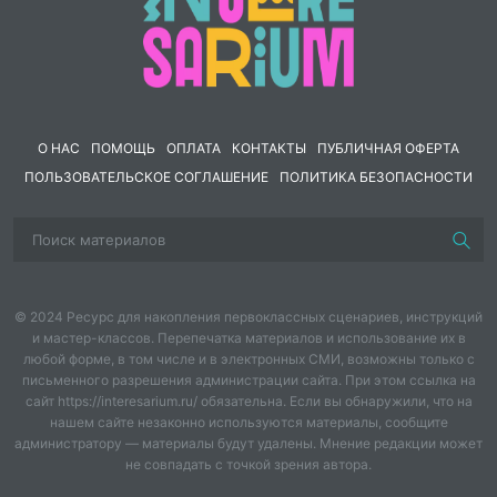
интересующемуся данной темой учащемуся.
О НАС
ПОМОЩЬ
ОПЛАТА
КОНТАКТЫ
ПУБЛИЧНАЯ ОФЕРТА
ПОЛЬЗОВАТЕЛЬСКОЕ СОГЛАШЕНИЕ
ПОЛИТИКА БЕЗОПАСНОСТИ
© 2024 Ресурс для накопления первоклассных сценариев, инструкций
и мастер-классов. Перепечатка материалов и использование их в
любой форме, в том числе и в электронных СМИ, возможны только с
письменного разрешения администрации сайта. При этом ссылка на
сайт https://interesarium.ru/ обязательна. Если вы обнаружили, что на
нашем сайте незаконно используются материалы, сообщите
администратору — материалы будут удалены. Мнение редакции может
не совпадать с точкой зрения автора.