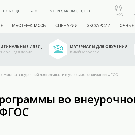
ПОМОЩЬ
БЛОГ
INTERESARIUM STUDIO
Вход
ИЕ
МАСТЕР-КЛАССЫ
СЦЕНАРИИ
ЭКСКУРСИИ
ОЧНЫЕ
ИГИНАЛЬНЫЕ ИДЕИ,
МАТЕРИАЛЫ ДЛЯ ОБУЧЕНИЯ
енарии для досуга
в любых сферах
аммы во внеурочной деятельности в условиях реализации ФГОС
рограммы во внеурочной
 ФГОС