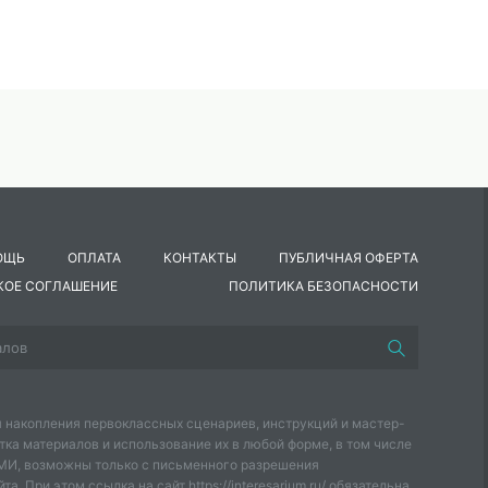
ОЩЬ
ОПЛАТА
КОНТАКТЫ
ПУБЛИЧНАЯ ОФЕРТА
КОЕ СОГЛАШЕНИЕ
ПОЛИТИКА БЕЗОПАСНОСТИ
 накопления первоклассных сценариев, инструкций и мастер-
тка материалов и использование их в любой форме, в том числе
СМИ, возможны только с письменного разрешения
а. При этом ссылка на сайт https://interesarium.ru/ обязательна.