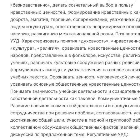
«безнравственно», делать сознательный выбор в пользу
нравственных ценностей. Формирование нравственных кач
доброта, эмпатия, терпение, сопереживание, уважение к 
людям и культурам, ответственность непримиримое отнош
насилию, разжиганию межнациональной розни. Познавате
УУД: Характеризовать понятия «духовность», «нравственн
«культура», «религия», сравнивать нравственные ценност
народов, представленные в фольклоре, искусстве, религи
учениях, различать культовые сооружения разных религий
формулировать выводы и умозаключения на основе анали
учебных текстов. Осознавать ценность человеческой лично
усваивать основные общественные нравственные ценности
Понимать значимость учебной деятельности и созидательн
собственной деятельности как таковой. Коммуникативные 
Развитие навыков совместной деятельности и продуктивно
сотрудничества при решении проблем, согласованность ус
достижению общей цели. Участие в парной и групповой раб
коллективном обсуждении общественных фактов, явлений,
дискуссий по предложенной теме. Регулятивные УУД: