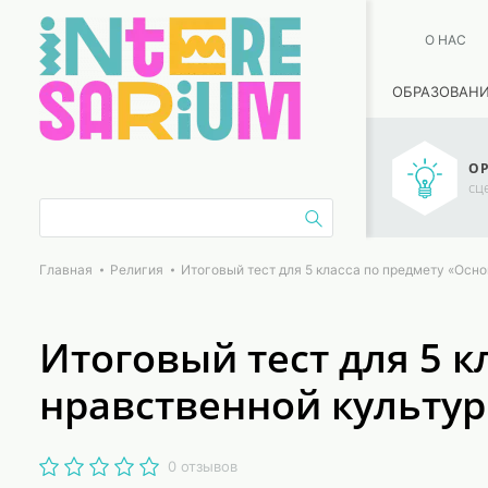
О НАС
ОБРАЗОВАН
ОР
сц
Главная
Религия
Итоговый тест для 5 класса по предмету «Осн
Итоговый тест для 5 к
нравственной культур
0 отзывов