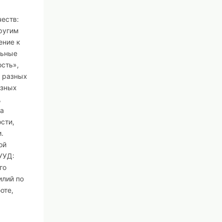
еств:
другим
ение к
льные
ость»,
и разных
озных
,
за
сти,
.
ой
УУД:
го
илий по
оте,