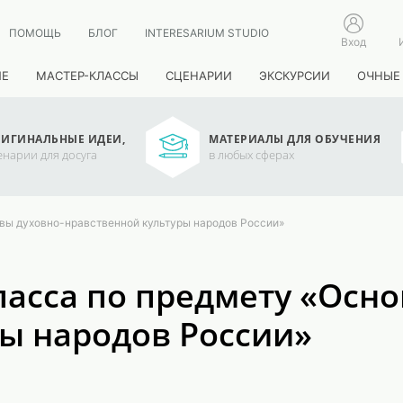
ПОМОЩЬ
БЛОГ
INTERESARIUM STUDIO
Вход
ИЕ
МАСТЕР-КЛАССЫ
СЦЕНАРИИ
ЭКСКУРСИИ
ОЧНЫЕ
ИГИНАЛЬНЫЕ ИДЕИ,
МАТЕРИАЛЫ ДЛЯ ОБУЧЕНИЯ
енарии для досуга
в любых сферах
овы духовно-нравственной культуры народов России»
ласса по предмету «Осн
ы народов России»