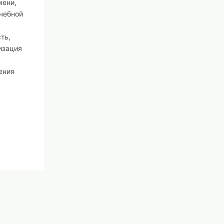
мени,
чебной
ть,
изация
ения