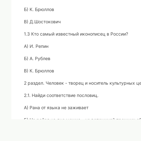
Б) К. Брюллов
В) Д.Шостокович
1.3 Кто самый известный иконописец в России?
А) И. Репин
Б) А. Рублев
В) К. Брюллов
2 раздел. Человек - творец и носитель культурных ц
2.1. Найди соответствие пословиц.
А) Рана от языка не заживает
Б) Не ройся на дне мешка - не вспоминай прежних о
В) Не тот друг, кто на празднике гуляет, о тот, кто в 