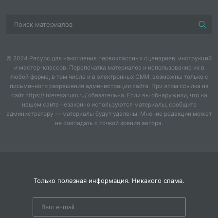
графических материалов
Урок № 7. «Инструменты
графических редакторов».
Выразительные средства линии.
© 2024 Ресурс для накопления первоклассных сценариев, инструкций
и мастер-классов. Перепечатка материалов и использование их в
Линейный рисунок на экране
любой форме, в том числе и в электронных СМИ, возможны только с
письменного разрешения администрации сайта. При этом ссылка на
компьютера
сайт https://interesarium.ru/ обязательна. Если вы обнаружили, что на
нашем сайте незаконно используются материалы, сообщите
Урок № 8. «Что может
администратору — материалы будут удалены. Мнение редакции может
пластилин?». Лепка.
не совпадать с точкой зрения автора.
Скульптурные материалы и
инструменты
Урок № 9. «Бумага, ножницы,
клей». Конструирование из
Только полезная информация. Никакого спама.
бумаги. Бумагопластика
Урок № 10. «Неожиданные