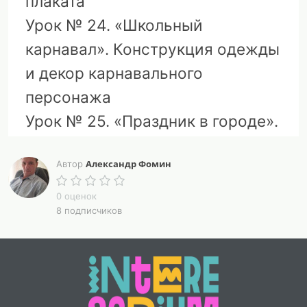
плаката
Урок № 24. «Школьный
карнавал». Конструкция одежды
и декор карнавального
персонажа
Урок № 25. «Праздник в городе».
Декоративно-прикладное
Александр Фомин
Автор
искусство в жизни человека
Урок № 26. «Музей в жизни
0 оценок
8 подписчиков
города». Художественные музеи
Урок № 27. «Картина – особый
мир». Жанры живописи. Великие
художники-живописцы