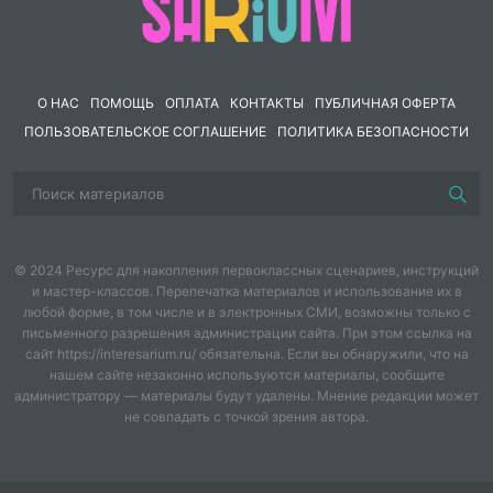
Урок № 28. «Картина-пейзаж».
Настроение в пейзаже. Картины
великих русских пейзажистов
О НАС
ПОМОЩЬ
ОПЛАТА
КОНТАКТЫ
ПУБЛИЧНАЯ ОФЕРТА
Урок № 29. «Картина-портрет».
ПОЛЬЗОВАТЕЛЬСКОЕ СОГЛАШЕНИЕ
ПОЛИТИКА БЕЗОПАСНОСТИ
Картины великих русских
портретистов. Образ, характер
человека в его художественном
© 2024 Ресурс для накопления первоклассных сценариев, инструкций
портрете
и мастер-классов. Перепечатка материалов и использование их в
Урок № 30. «Картина-
любой форме, в том числе и в электронных СМИ, возможны только с
письменного разрешения администрации сайта. При этом ссылка на
натюрморт». Натюрморты
сайт https://interesarium.ru/ обязательна. Если вы обнаружили, что на
нашем сайте незаконно используются материалы, сообщите
известных художников. О чём
администратору — материалы будут удалены. Мнение редакции может
не совпадать с точкой зрения автора.
рассказали натюрморты
Урок № 31. «Картины