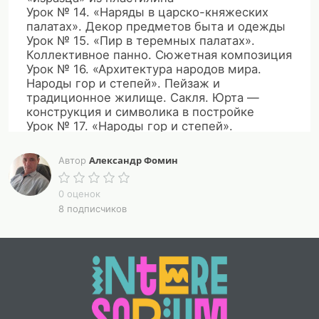
Урок № 14. «Наряды в царско-княжеских
палатах». Декор предметов быта и одежды
Урок № 15. «Пир в теремных палатах».
Коллективное панно. Сюжетная композиция
Урок № 16. «Архитектура народов мира.
Народы гор и степей». Пейзаж и
традиционное жилище. Сакля. Юрта —
конструкция и символика в постройке
Урок № 17. «Народы гор и степей».
Материалы и форма бытовых предметов.
Знаки, мотивы и символы орнаментов
Александр Фомин
Автор
Урок № 18. «Жизнь человека в природе гор
и степей». Красота пейзажа с
0 оценок
традиционными постройками. Сюжетная
8 подписчиков
композиция
Урок № 19. «Художественная культура
народов мира». Образ природы в японской
культуре. Пагода. Рисование японского сада
Урок № 20. «Изображение человека в
японском искусстве». Традиционные
праздники. Коллективное панно «Праздник в
Японии»