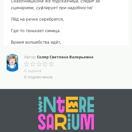
Сказочница
(она же подсказчица, следит за
сценарием, суфлирует при надобности)
Лёд на речке серебрится,
Где-то тенькает синица.
Время волшебства идёт,
Скоро, скоро Новый год!
Скляр Светлана Валерьевна
Автор
В это время ждут все чуда.
0 оценок
Веселиться люди будут.
0 подписчиков
Будут сказки вспоминать.
Добрым словом поминать
Всех героев, героинь,
Кто любим и нелюбим!