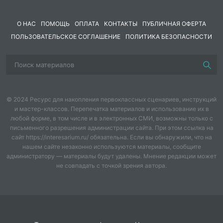
Сказки вместе мы собрали,
Роли новые создали,
О НАС
ПОМОЩЬ
ОПЛАТА
КОНТАКТЫ
ПУБЛИЧНАЯ ОФЕРТА
ПОЛЬЗОВАТЕЛЬСКОЕ СОГЛАШЕНИЕ
ПОЛИТИКА БЕЗОПАСНОСТИ
Обновили свежим смыслом,
В современности зависли.
Сказку помните «Морозко»?
© 2024 Ресурс для накопления первоклассных сценариев, инструкций
Мы напомним вам немножко!
и мастер-классов. Перепечатка материалов и использование их в
любой форме, в том числе и в электронных СМИ, возможны только с
Итак, «Морозко», наши дни.
письменного разрешения администрации сайта. При этом ссылка на
сайт https://interesarium.ru/ обязательна. Если вы обнаружили, что на
Начинаем: раз, два, три!
нашем сайте незаконно используются материалы, сообщите
администратору — материалы будут удалены. Мнение редакции может
Сцена 1.
не совпадать с точкой зрения автора.
Изба. Марфушенька, развалившись, спит в кресле,
обнимая планшет. Рядом на стульчике, свернувшись
калачиком, спит Настенька; на лавочке старуха и
старик на краешке. Костюмы с элементами