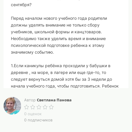
сентября?
Перед началом нового учебного года родители
должны уделять внимание не только сбору
учебников, школьной формы и канцтоваров.
Необходимо также уделить время и внимание
психологической подготовке ребенка к этому
значимому событию.
1.Если каникулы ребёнка проходили у бабушки в
деревне , на море, в лагере или еще где-то, то
следует вернуться домой хотя бы за 3 недели до
начала учебного года, чтобы подготовиться. Ребенок
должен настроиться и осознать, что лето уже
закончилось, что пора переходить к новому статусу –
Светлана Панова
Автор
будущего школьника.
0 оценок
2. В это оставшееся время нужно начинать жить по
0 подписчиков
школьному времени. За неделю до школы