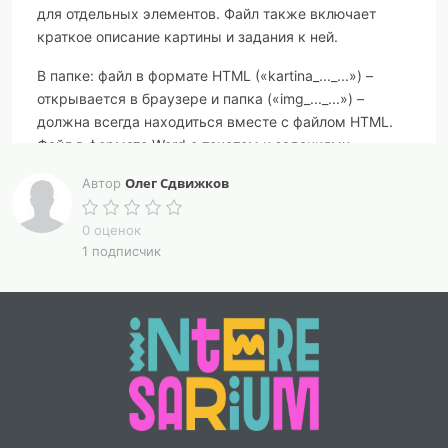
для отдельных элементов. Файл также включает
краткое описание картины и задания к ней.
В папке: файл в формате HTML («kartina_..._...») –
открывается в браузере и папка («img_..._...») –
должна всегда находиться вместе с файлом HTML.
Файл в формате Word с текстом и заданиями.
Олег Сдвижков
Автор
0 оценок
1 подписчик