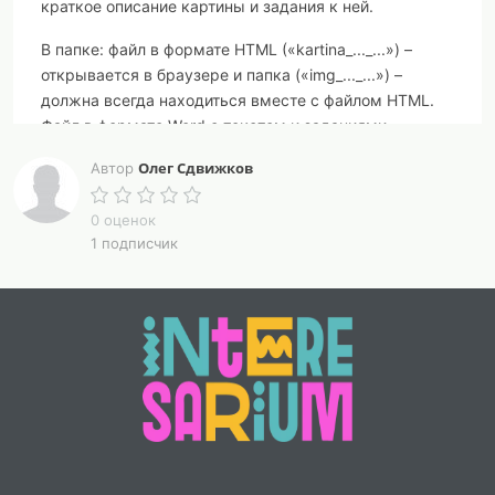
краткое описание картины и задания к ней.
В папке: файл в формате HTML («kartina_..._...») –
открывается в браузере и папка («img_..._...») –
должна всегда находиться вместе с файлом HTML.
Файл в формате Word с текстом и заданиями.
Олег Сдвижков
Автор
0 оценок
1 подписчик