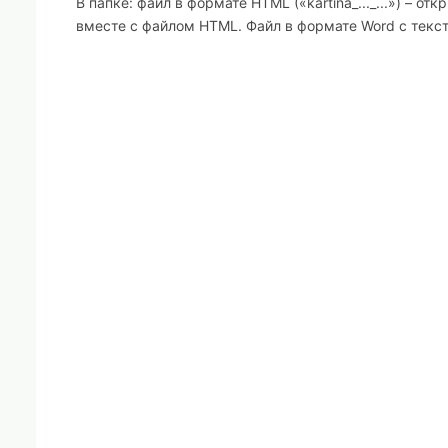
В папке: файл в формате HTML («kartina_..._...») – от
вместе с файлом HTML. Файл в формате Word с текс