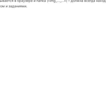
крывается в браузере и папка («img_..._...») – должна всегда нахо
том и заданиями.