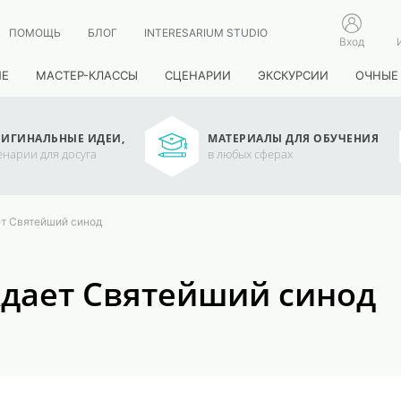
ПОМОЩЬ
БЛОГ
INTERESARIUM STUDIO
Вход
ИЕ
МАСТЕР-КЛАССЫ
СЦЕНАРИИ
ЭКСКУРСИИ
ОЧНЫЕ
ИГИНАЛЬНЫЕ ИДЕИ,
МАТЕРИАЛЫ ДЛЯ ОБУЧЕНИЯ
енарии для досуга
в любых сферах
ет Святейший синод
еждает Святейший синод