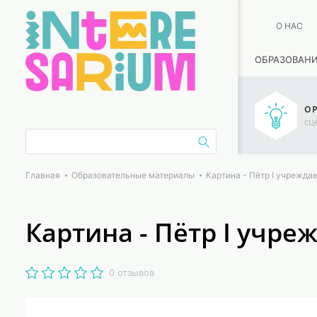
О НАС
ОБРАЗОВАН
ОР
сц
Главная
Образовательные материалы
Картина - Пётр I учрежда
Картина - Пётр I учр
0 отзывов