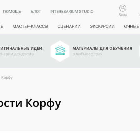
ПОМОЩЬ
БЛОГ
INTERESARIUM STUDIO
Вход
ИЕ
МАСТЕР-КЛАССЫ
СЦЕНАРИИ
ЭКСКУРСИИ
ОЧНЫЕ
ИГИНАЛЬНЫЕ ИДЕИ,
МАТЕРИАЛЫ ДЛЯ ОБУЧЕНИЯ
енарии для досуга
в любых сферах
и Корфу
ости Корфу