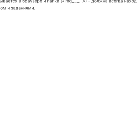
крывается в браузере и папка («img_..._...») – должна всегда нахо
том и заданиями.