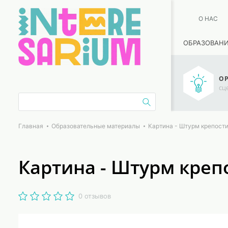
О НАС
ОБРАЗОВАН
ОР
сц
Главная
Образовательные материалы
Картина - Штурм крепост
Картина - Штурм креп
0 отзывов