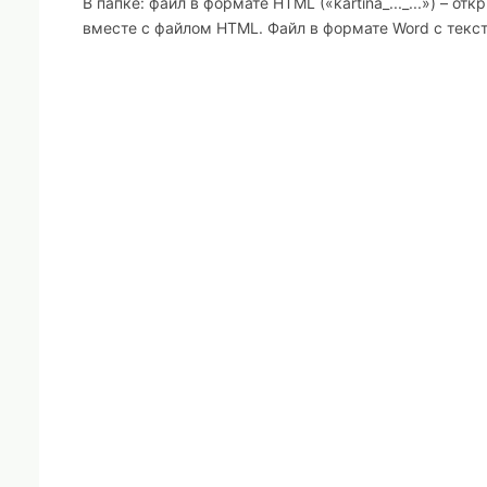
В папке: файл в формате HTML («kartina_..._...») – от
вместе с файлом HTML. Файл в формате Word с текс