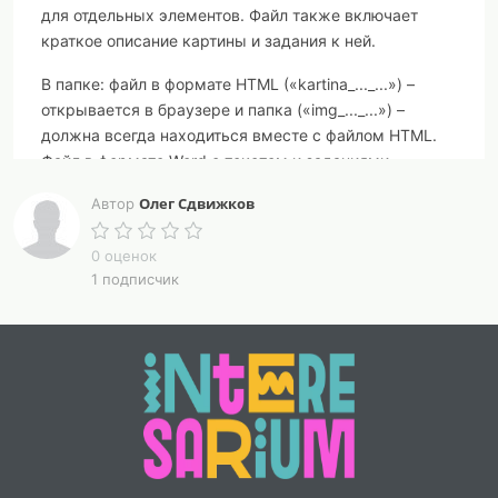
для отдельных элементов. Файл также включает
краткое описание картины и задания к ней.
В папке: файл в формате HTML («kartina_..._...») –
открывается в браузере и папка («img_..._...») –
должна всегда находиться вместе с файлом HTML.
Файл в формате Word с текстом и заданиями.
Олег Сдвижков
Автор
0 оценок
1 подписчик