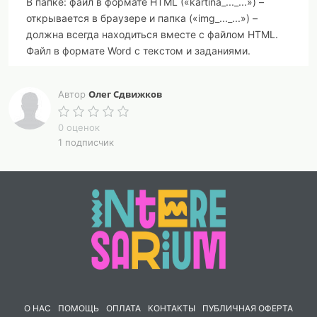
В папке: файл в формате HTML («kartina_..._...») –
открывается в браузере и папка («img_..._...») –
должна всегда находиться вместе с файлом HTML.
Файл в формате Word с текстом и заданиями.
Олег Сдвижков
Автор
0 оценок
1 подписчик
О НАС
ПОМОЩЬ
ОПЛАТА
КОНТАКТЫ
ПУБЛИЧНАЯ ОФЕРТА