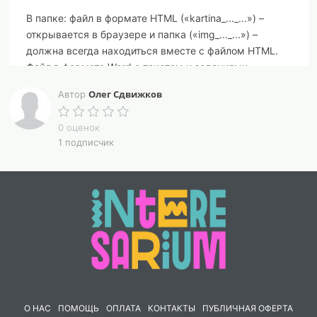
В папке: файл в формате HTML («kartina_..._...») –
открывается в браузере и папка («img_..._...») –
должна всегда находиться вместе с файлом HTML.
Файл в формате Word с текстом и заданиями.
Олег Сдвижков
Автор
0 оценок
1 подписчик
О НАС
ПОМОЩЬ
ОПЛАТА
КОНТАКТЫ
ПУБЛИЧНАЯ ОФЕРТА