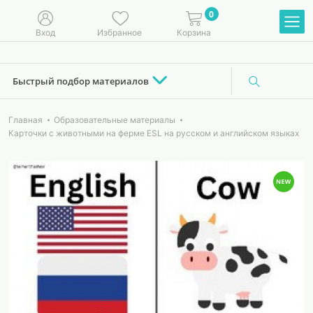
0
Вход
Избранное
Корзина
Быстрый подбор материалов
Главная
Образовательные материалы
Карточки с животными на ферме ESL на русском и английском языках