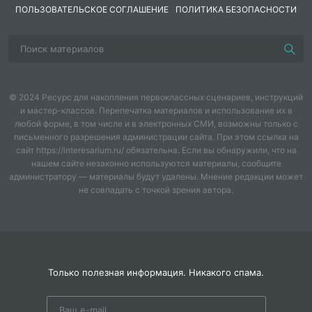
🎓 Используйте карточки для:
ПОЛЬЗОВАТЕЛЬСКОЕ СОГЛАШЕНИЕ
ПОЛИТИКА БЕЗОПАСНОСТИ
• Активного повторения лексики
• Создания игровых заданий
• Визуального запоминания
• Тренировки произношения
• Проверки знаний
© 2024 Ресурс для накопления первоклассных сценариев, инструкций
Подарите своим ученикам возможность учиться с
и мастер-классов. Перепечатка материалов и использование их в
удовольствием!
любой форме, в том числе и в электронных СМИ, возможны только с
письменного разрешения администрации сайта. При этом ссылка на
сайт https://interesarium.ru/ обязательна. Если вы обнаружили, что на
нашем сайте незаконно используются материалы, сообщите
администратору — материалы будут удалены. Мнение редакции может
не совпадать с точкой зрения автора.
Только полезная информация. Никакого спама.