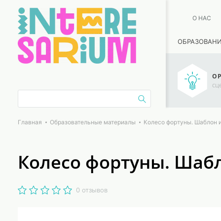
О НАС
ОБРАЗОВАН
ОР
сц
Главная
Образовательные материалы
Колесо фортуны. Шаблон 
Колесо фортуны. Шабл
0 отзывов