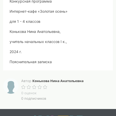
Конкурсная программа
Интернет-кафе «Золотая осень»
для 1 - 4 классов
Конькова Нина Анатольевна,
учитель начальных классов
I
к.,
2024 г.
Пояснительная записка
Конкурсная программа Интернет-кафе «Золотая
осень»
Конькова Нина Анатольевна
Автор
для 1 - 4 классов
0 оценок
Конкурсная программа Интернет-кафе «Золотая
0 подписчиков
осень» составлена с учётом возрастных
особенностей детей, уровня развития и интересов
учащихся. Ученики 4 класса выступают в роли