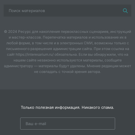
- расширять представления детей о частях суток;
- развивать внимание, выдержку.
- воспитывать интерес к занятиям математикой;
© 2024 Ресурс для накопления первоклассных сценариев, инструкций
и мастер-классов. Перепечатка материалов и использование их в
- воспитывать усидчивость, самостоятельность.
любой форме, в том числе и в электронных СМИ, возможны только с
письменного разрешения администрации сайта. При этом ссылка на
Материалы:
сайт https://interesarium.ru/ обязательна. Если вы обнаружили, что на
нашем сайте незаконно используются материалы, сообщите
администратору — материалы будут удалены. Мнение редакции может
Набор плоскостных геометрических фигур, набор
не совпадать с точкой зрения автора.
цифр до 5, карточки с изображением
геометрических фигур, воздушные шары 5 штук
разного цвета и размера. Листы с индивидуальным
заданием.
Ход Занятия:
Только полезная информация. Никакого спама.
Нам сегодня утром в детский сад почтальон принес
письмо. Давайте посмотрим, от кого же оно?