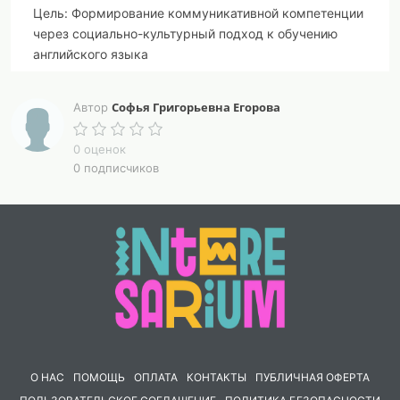
Цель:
Формирование коммуникативной компетенции
через социально-культурный подход к обучению
английского языка
Задачи:
Софья Григорьевна Егорова
Автор
Образовательные:
0 оценок
Введение лексики по теме: «семья», Личные
0 подписчиков
местоимения “
I
,
he
,
she
,
it
”
Вопросы
“Who is it?”
и
“What is it?”.
Введение учащихся в языковую атмосферу.
Расширение общего и лингвистического кругозора.
Обеспечение коммуникативной направленности
обучения и естественности общения.
Развивающие:
О НАС
ПОМОЩЬ
ОПЛАТА
КОНТАКТЫ
ПУБЛИЧНАЯ ОФЕРТА