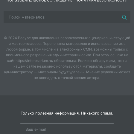
ПОЛЬЗОВАТЕЛЬСКОЕ СОГЛАШЕНИЕ
ПОЛИТИКА БЕЗОПАСНОСТИ
Активизация наблюдательных навыков.
Развитие внимания, мышления, памяти, творческой
активности.
Развитие языковой догадки.
© 2024 Ресурс для накопления первоклассных сценариев, инструкций
и мастер-классов. Перепечатка материалов и использование их в
Развитие речи и воображения.
любой форме, в том числе и в электронных СМИ, возможны только с
письменного разрешения администрации сайта. При этом ссылка на
Развитие готовности вступить в иноязычное общение.
сайт https://interesarium.ru/ обязательна. Если вы обнаружили, что на
нашем сайте незаконно используются материалы, сообщите
Воспитательные:
администратору — материалы будут удалены. Мнение редакции может
не совпадать с точкой зрения автора.
Повышение уровня мотивации к изучению,
посредством использования ярких наглядных
пособий и интересных заданий.
Воспитание культуры общения на уроке и в
повседневной жизни.
Только полезная информация. Никакого спама.
Воспитание бережного отношения к собственной и
иноязычной культуре.