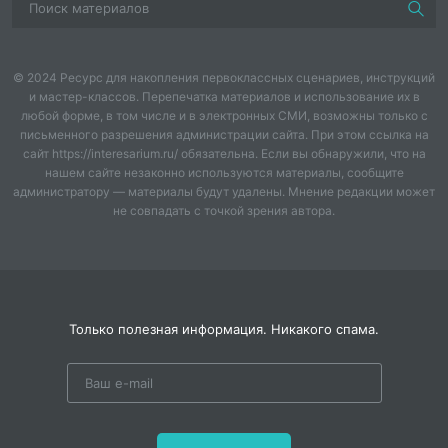
ПРЕДМЕТНЫЕ:
- учащиеся научатся присчитывать и
отсчитывать по 2;
© 2024 Ресурс для накопления первоклассных сценариев, инструкций
и мастер-классов. Перепечатка материалов и использование их в
- совершенствовать умение решать и
любой форме, в том числе и в электронных СМИ, возможны только с
составлять простые задачи;
письменного разрешения администрации сайта. При этом ссылка на
сайт https://interesarium.ru/ обязательна. Если вы обнаружили, что на
- совершенствовать навыки счёта.
нашем сайте незаконно используются материалы, сообщите
администратору — материалы будут удалены. Мнение редакции может
не совпадать с точкой зрения автора.
МЕТАПРЕДМЕТНЫЕ:
Познавательные:
- ученик получит возможность
планировать, контролировать и
Только полезная информация. Никакого спама.
оценивать учебные действия в
соответствии с поставленной задачей
и условиями её выполнения;
- развивать умение анализировать,