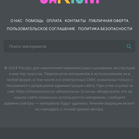
Введение
О НАС
ПОМОЩЬ
ОПЛАТА
КОНТАКТЫ
ПУБЛИЧНАЯ ОФЕРТА
Актуальность: Родина важная часть каждого
ПОЛЬЗОВАТЕЛЬСКОЕ СОГЛАШЕНИЕ
ПОЛИТИКА БЕЗОПАСНОСТИ
человека и поэтому неотъемлемая тема для
разговора при знакомстве с иностранцами. В нашем
современном мире важно знать особенности
культуры разных стран и правильно преподнести
особенности своей страны.
© 2024 Ресурс для накопления первоклассных сценариев, инструкций
Но начинать нужно с малого, например
c
вводных
и мастер-классов. Перепечатка материалов и использование их в
фраз «
Where
are
you
from
?&
What
is
your
nationality
?» Что
любой форме, в том числе и в электронных СМИ, возможны только с
письменного разрешения администрации сайта. При этом ссылка на
позволит ученикам представиться на английском
сайт https://interesarium.ru/ обязательна. Если вы обнаружили, что на
языке. Данное занятие относится к первому кейсу
нашем сайте незаконно используются материалы, сообщите
программы «Английский язык» второго года
администратору — материалы будут удалены. Мнение редакции может
обучения.
не совпадать с точкой зрения автора.
Занятие имеет практическое значение, так как
учащиеся узнают вводные фразы при знакомстве и
пополняют словарный запас названиями стран,